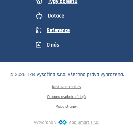
Typy objektů
Dotace
Reference
O nás
©
2026
TZB Vysočina s.r.o. Všechna práva vyhrazena.
Nastavení cookies
Ochrana osobních údajů
Mapa stránek
Vytvořeno v
App Smart s.r.o.